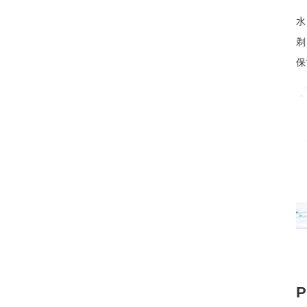
水
剃
保