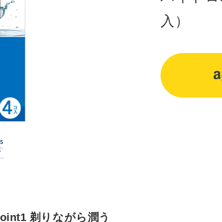
入）
カ
ー
ト
に
商
品
を
入
れ
る
Point1 剃りながら潤う