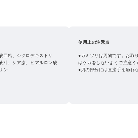
使用上の注意点
酸亜鉛、シクロデキストリ
●カミソリは刃物です。お取
液汁、シア脂、ヒアルロン酸
はケガをしないようご注意く
リン
●刃の部分には直接手を触れ
衝撃を与えないでください。
傷めるおそれがあります。
●肌に強く押し当てると傷を
ろは、特にやさしく剃ってく
●万が一、カミソリを落とし
使用ください。
●小さなお子様の手の届かな
●改造・分解をしないでくだ
●お肌に異常が生じていない