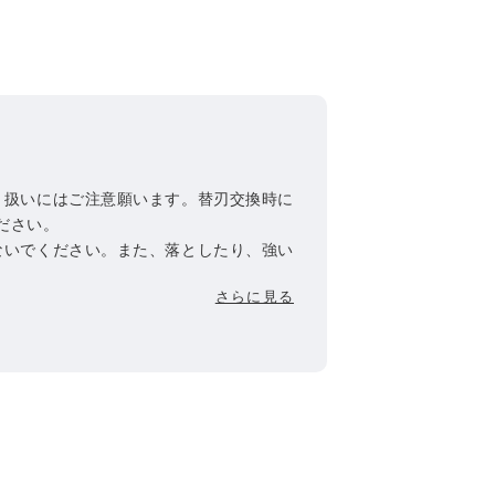
り扱いにはご注意願います。替刃交換時に
ださい。
ないでください。また、落としたり、強い
これらは、刃こぼれの原因となり、肌を
さらに見る
つける原因となります。骨張っているとこ
ださい。
てしまった場合には、刃を交換してからご
いところに保管してください。
さい。けがの原因になります。
かよく注意して使用してください。