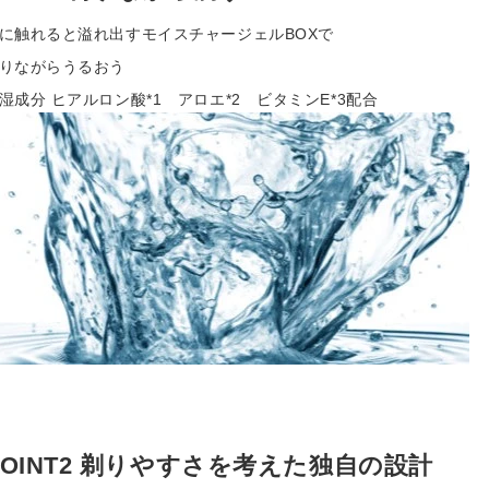
に触れると溢れ出すモイスチャージェルBOXで
りながらうるおう
湿成分 ヒアルロン酸
*1 アロエ
*2 ビタミンE
*3配合
POINT2 剃りやすさを考えた独自の設計