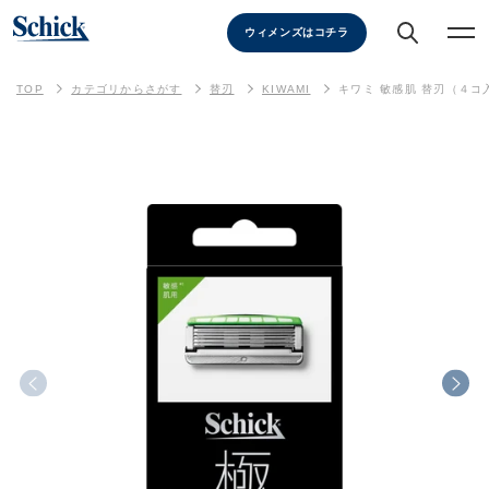
ウィメンズはコチラ
TOP
カテゴリからさがす
替刃
KIWAMI
キワミ 敏感肌 替刃（４コ