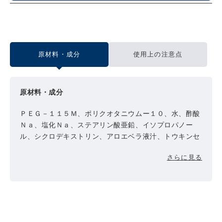
原材料・成分
使用上の注意点
原材料・成分
ＰＥＧ－１１５Ｍ、ポリクオタニウムー１０、水、酢酸
Ｎａ、塩化Ｎａ、ステアリン酸亜鉛、イソプロパノー
ル、シクロデキストリン、アロエベラ液汁、トウキンセ
ンカ、チャ葉、セラミドＮＧ、水添ホホバ油、マルトデ
さらに見る
キストリン、パンテノール、ヒアルロン酸Ｎａ、トコフ
ェロール