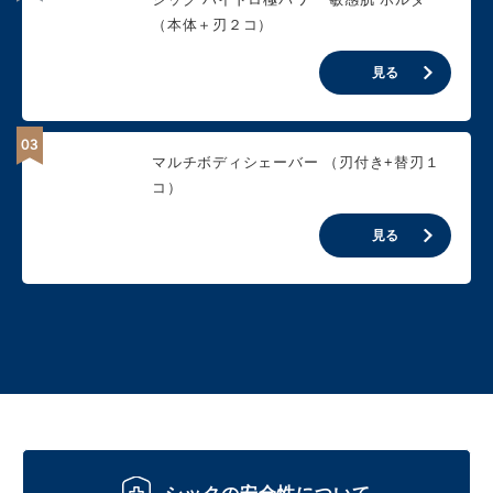
（本体＋刃２コ）
見る
マルチボディシェーバー （刃付き+替刃１
コ）
見る