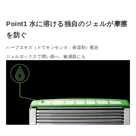
ー
ト
に
Point1 水に溶ける独自のジェルが摩擦
商
品
を防ぐ
を
入
ハーブエキス（トウキンセンカ：保湿剤）配合
れ
ジェルボックスで潤い肌へ。
敏感肌にも
る