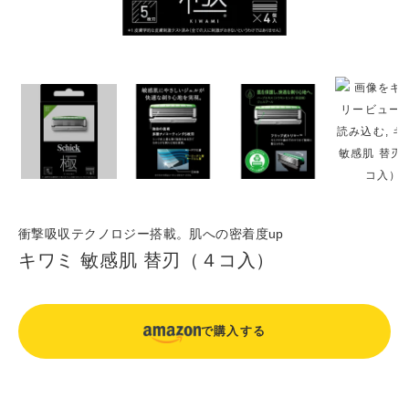
衝撃吸収テクノロジー搭載。肌への密着度up
キワミ 敏感肌 替刃（４コ入）
で購入する
カ