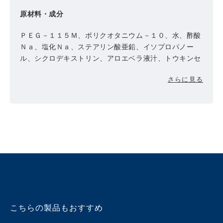
原材料・成分
ＰＥＧ－１１５Ｍ、ポリクオタニウム－１０、水、酢酸
Ｎａ、塩化Ｎａ、ステアリン酸亜鉛、イソプロパノー
ル、シクロデキストリン、アロエベラ液汁、トウキンセ
ンカ、チャ葉、セラミドＮＧ、水添ホホバ油、マルトデ
さらに見る
キストリン、パンテノール、ヒアルロン酸Ｎａ、トコフ
ェロール
こちらの製品もおすすめ