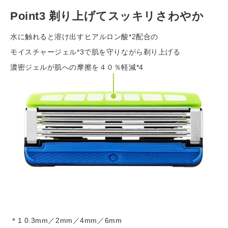
Point3 剃り上げてスッキリさわやか
水に触れると溶け出すヒアルロン酸*2配合の
モイスチャージェル*3で
肌を守りながら剃り上げる
濃密ジェルが肌への摩擦を４０％軽減*4
＊1 0.3mm／2mm／4mm／6mm