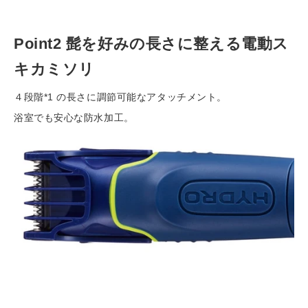
Point
2 髭を好みの長さに整える電動ス
キカミソリ
４段階*1 の長さに調節可能なアタッチメント。
浴室でも安心な防水加工。