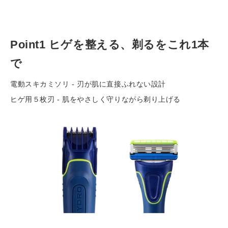
ー
ト
に
Point1
ヒゲを整える、剃るをこれ1本
商
品
で
を
入
電動スキカミソリ - 刃が肌に直接ふれない設計
れ
ヒゲ用５枚刃 -
肌をやさしく守りながら剃り上げる
る