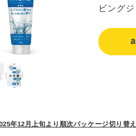
ビングジ
カ
ー
ト
に
商
品
を
入
れ
2025年12月上旬より順次パッケージ切り替
る