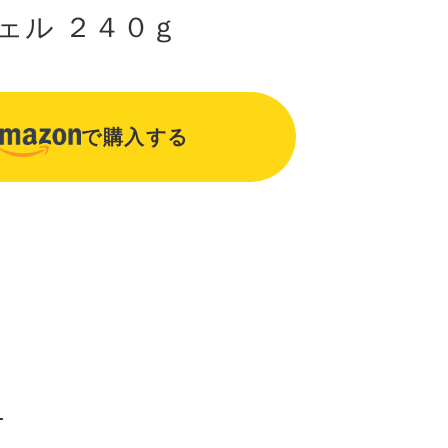
ェル ２４０ｇ
で購入する
え