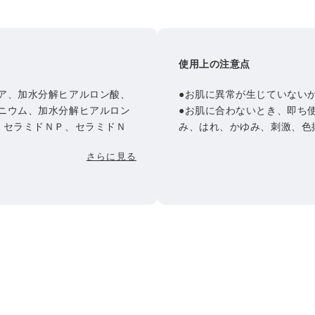
使用上の注意点
ア、加水分解ヒアルロン酸、
●お肌に異常が生じていない
ニウム、加水分解ヒアルロン
●お肌に合わないとき、即ち
、セラミドＮＰ、セラミドＮ
み、はれ、かゆみ、刺激、色
、乳酸桿菌、グリチルリチン
われた場合は、ご使用をおや
さらに見る
トステロールズ、ペンチレン
と、症状を悪化させることが
、水添レシチン、（アクリレ
ください。
０））クロスポリマー、（Ｐ
●傷やはれもの、湿疹等、異
ー、ＰＥＧ－１４Ｍ、キサン
●目に入らないよう注意し、
ェノン、ＥＤＴＡ－２Ｎａ、
●乳幼児の手の届かない所に
●極端に高温又は低温の場所
ください。