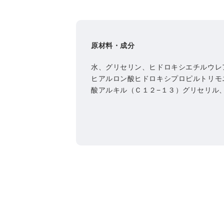
原材料・成分
水、グリセリン、ヒドロキシエチルウレ
ヒアルロン酸ヒドロキシプロピルトリモ
酸アルキル（Ｃ１２−１３）グリセリル
Ｇ、セラミドＡＰ、ココヤシ果実エキス
酸２Ｋ、ポリクオタニウム－３９、フィ
グリコール、ＢＧ、ポリソルベート２０
ーツ／アクリル酸アルキル（Ｃ１０－３
ＶＭ／ＭＡ／デカジエン）クロスポリマ
タンガム、ＴＥＡ、ヒドロキシアセトフ
香料