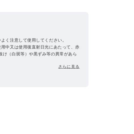
かよく注意して使用してください。
使用中又は使用後直射日光にあたって、赤
抜け（白斑等）や黒ずみ等の異常があら
めください。そのまま使用を続けます
さらに見る
ありますので、皮膚科専門医等にご相談
常のある部位には使用しないで下さい。
入ったときは直ちに洗い流してください。
保管してください。
、直射日光のあたる場所を避けて保管して