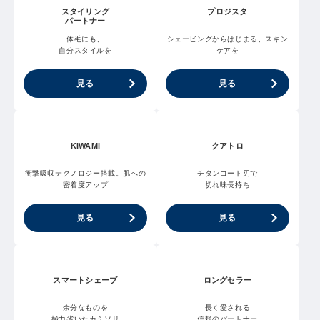
スタイリング
プロジスタ
パートナー
体毛にも、
シェービングからはじまる、スキン
自分スタイルを
ケアを
見る
見る
KIWAMI
クアトロ
衝撃吸収テクノロジー搭載。肌への
チタンコート刃で
密着度アップ
切れ味長持ち
見る
見る
スマートシェーブ
ロングセラー
余分なものを
長く愛される
極力省いたカミソリ
信頼のパートナー