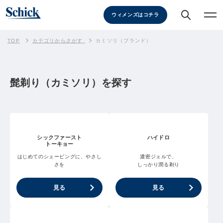
ウィメンズはコチラ
TOP
カテゴリからさがす
カミソリ（ブランド）
髭剃り（カミソリ）を探す
シックファースト
ハイドロ
トーキョー
はじめてのシェービングに、やさし
濃密ジェルで、
さを
しっかり潤る剃り
見る
見る