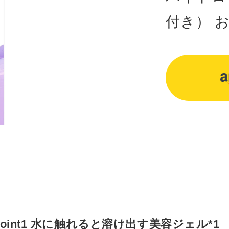
付き） 
カ
ー
ト
に
商
品
を
入
れ
る
Point1 水に触れると溶け出す美容ジェル*1