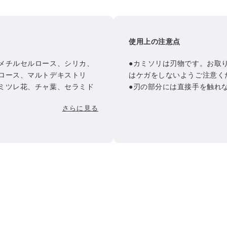
使用上の注意点
メチルセルロース、シリカ、
●カミソリは刃物です。お取
ロース、マルトデキストリ
はケガをしないようご注意く
ミツレ花、チャ葉、セラミド
●刃の部分には直接手を触れ
ロン酸Ｎａ
衝撃を与えないでください。
さらに見る
傷めるおそれがあります。
●肌に強く押し当てると傷を
張っているところは、特にや
●万が一、カミソリを落とし
使用ください。
●小さなお子様の手の届かな
●改造・分解をしないでくだ
●お肌に異常が生じていない
●お肌に合わないとき、即ち
み、はれ、かゆみ、刺激、色
われた場合は、ご使用をおや