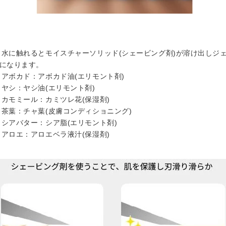
1 水に触れるとモイスチャーソリッド(シェービング剤)が溶け出しジ
になります。
2 アボカド：アボカド油(エリモント剤)
3 ヤシ：ヤシ油
(エリモント剤)
4 カモミール：カミツレ花(保湿剤)
5 茶葉：チャ葉(皮膚コンディショニング)
6 シアバター：シア脂(エリモント剤)
7 アロエ：アロエベラ液汁(保湿剤)