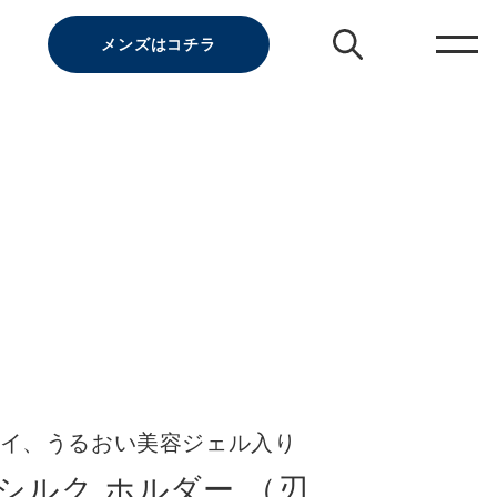
メンズはコチラ
イ、うるおい美容ジェル入り
シルク ホルダー （刃