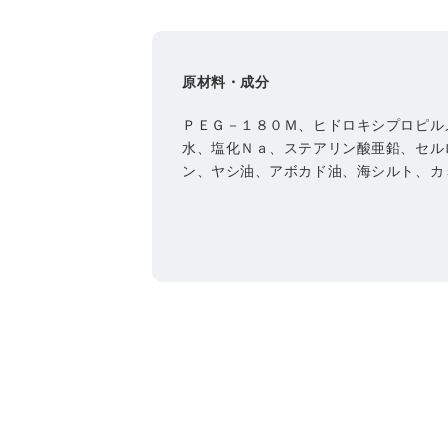
原材料・成分
ＰＥＧ－１８０Ｍ、ヒドロキシプロピル
水、塩化Ｎａ、ステアリン酸亜鉛、セル
ン、ヤシ油、アボカド油、海シルト、カ
ＮＧ、シア脂、アロエベラ液汁、ヒアル