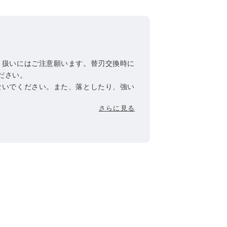
り扱いにはご注意願います。替刃交換時に
ださい。
ないでください。また、落としたり、強い
これらは、刃こぼれの原因となり、肌を
さらに見る
つける原因となります。すねやひじ等の骨
さしく剃ってください。
てしまった場合には、刃を交換してからご
いところに保管してください。
さい。けがの原因になります。
かよく注意して使用してください。
使用中又は使用後直射日光にあたって、赤
抜け（白斑等）や黒ずみ等の異常があら
めください。そのまま使用を続けます