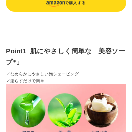
で購入する
カ
ー
ト
に
Point1
肌にやさしく簡単な「美容ソー
商
品
プ*」
を
入
✓なめらかにやさしい泡シェービング
れ
✓濡らすだけで簡単
る