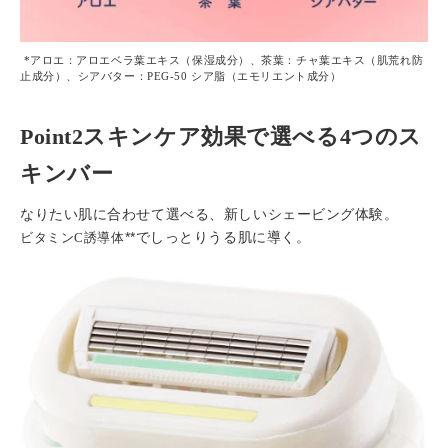
*
アロエ：アロエベラ葉エキス（保湿成分）、
茶葉：チャ葉エキス（肌荒れ防
止成分）、
シアバター：
PEG-50
シア脂（エモリエント成分）
Point2スキンケア効果で選べる4つのス
キンバー
なりたい肌に合わせて選べる、新しいシェービング体験。
**でしっとりうる肌に導く。
ビタミン
C
誘導体