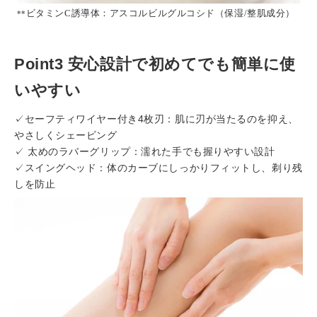
ビタミン
C
誘導体：アスコルビルグルコシド（保湿
/
整肌成分）
**
Point3 安心設計で初めてでも簡単に使
いやすい
✓セーフティワイヤー付き4枚刃：肌に刃が当たるのを抑え、
やさしくシェービング
✓ 太めのラバーグリップ：濡れた手でも握りやすい設計
✓スイングヘッド：体のカーブにしっかりフィットし、剃り残
しを防止