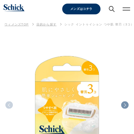
メンズはコチラ
ウィメンズTOP
目的から探す
シック イントゥイション つや肌 替刃（3コ