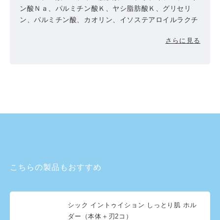
ン酸Ｎａ、パルミチン酸Ｋ、ヤシ脂肪酸Ｋ、グリセリ
ン、パルミチン酸、カオリン、イソステアロイルラクチ
レートＮａ、イソステアリン酸Ｋ、香料、ヤシ脂肪酸ス
さらに見る
クロース、酸化チタン、塩化Ｎａ、イソステアリン酸、
ＰＥＧ－５０シア脂、ヤシ脂肪酸、エチドロン酸４Ｎ
ａ、ＥＤＴＡ－４Ｎａ、ホホバ油、シア脂エキス、カラ
スムギ穀粒エキス
こちらの製品もおすすめ
シック イントゥイション しっとり肌 ホル
ダー（本体＋刃2コ）