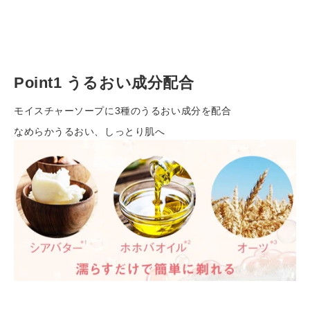
カ
ー
ト
に
Point1 うるおい成分配合
商
品
モイスチャーソープに3種のうるおい成分を配合
を
なめらかうるおい、しっとり肌へ
入
れ
る