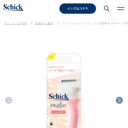
メンズはコチラ
ウィメンズTOP
目的から探す
イントゥイション しっとり肌用ホルダー（刃