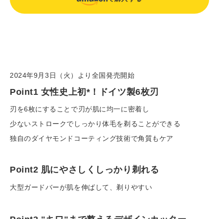
カ
ー
ト
に
202
4
年
9
月
3
日（
火
）より
全国
発売開始
商
Point1 女性史上初*！ドイツ製6枚刃
品
を
刃を6枚にすることで刃が肌に均一に密着し
入
少ないストロークで
しっかり体毛を剃ることができる
れ
独自のダイヤモンドコーティング技術で角質もケア
る
Point2 肌にやさしくしっかり剃れる
大型ガードバーが肌を伸ばして、剃りやすい