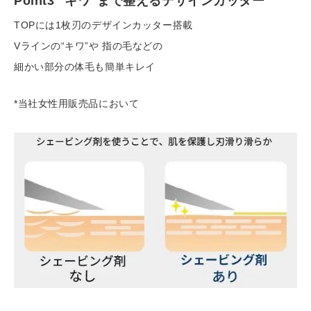
Point3 "キワ"まで整えるデザインカッター
TOPには1枚刃のデザインカッター搭載
Vライン
の“
キワ”や
指の毛などの
細かい部分の体毛も簡単キレイ
*
当社女性用販売品において