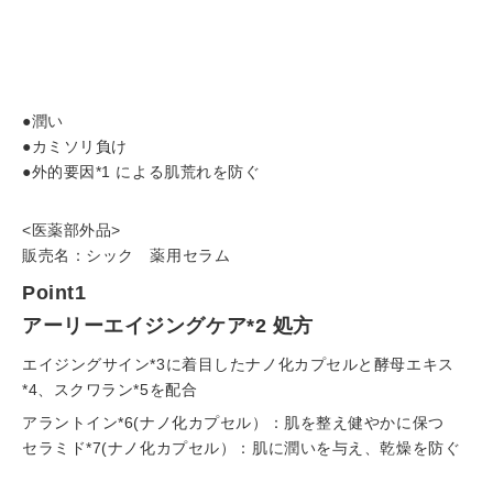
カ
ー
ト
に
●潤い
商
●カミソリ負け
品
●外的要因*1 による肌荒れを防ぐ
を
入
<医薬部外品>
れ
販売名：シック 薬用セラム
る
Point1
アーリーエイジングケア*2 処方
エイジングサイン*3に着目したナノ化カプセルと酵母エキス
*4、スクワラン*5を配合
アラントイン*6(ナノ化カプセル）：肌を整え健やかに保つ
セラミド*7(ナノ化カプセル）：肌に潤いを与え、乾燥を防ぐ