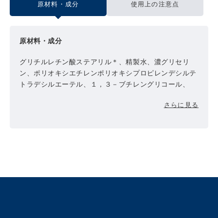
原材料・成分
使用上の注意点
原材料・成分
グリチルレチン酸ステアリル＊、精製水、濃グリセリ
ン、ポリオキシエチレンポリオキシプロピレンデシルテ
トラデシルエーテル、１，３－ブチレングリコール、
１，２－ペンタンジオール、植物性スクワラン、ヒドロ
さらに見る
キシステアリルフィトスフィンゴシン、アラントイン、
酵母エキス（４）、水素添加大豆リン脂質、フィトステ
ロール、テトラ２－ヘキシルデカン酸アスコルビル、ク
エン酸、クエン酸ナトリウム、1，2-ヘキサンジオー
ル、フェノキシエタノール、香料
＊は「有効成分」、無表示は「その他の成分」