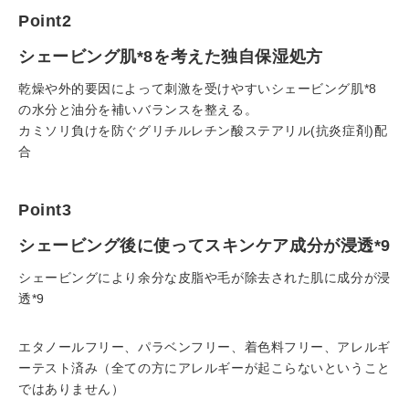
Point2
シェービング肌*8を考えた独自保湿処方
乾燥や外的要因によって刺激を受けやすいシェービング肌*8
の水分と油分を補いバランスを整える。
カミソリ負けを防ぐグリチルレチン酸ステアリル(抗炎症剤)配
合
Point3
シェービング後に使ってスキンケア成分が浸透*9
シェービングにより余分な皮脂や毛が除去された肌に成分が浸
透*9
エタノールフリー、パラベンフリー、着色料フリー、アレルギ
ーテスト済み（全ての方にアレルギーが起こらないということ
ではありません）