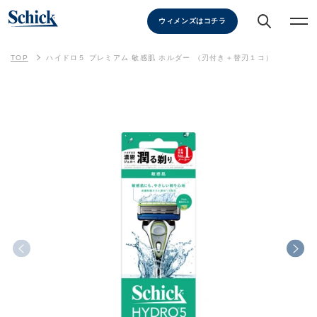
ウィメンズはコチラ
TOP
ハイドロ５ プレミアム 敏感肌 ホルダー （刃付き＋替刃１コ）