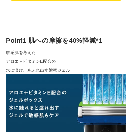
カ
ー
ト
に
Point1 肌への摩擦を40%軽減*1
商
品
敏感肌を考えた
を
アロエ＋ビタミンE配合の
入
れ
水に溶け、あふれ出す濃密ジェル
る