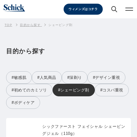
ウィメンズはコチラ
TOP
目的から探す
シェービング剤
目的から探す
#敏感肌
#人気商品
#深剃り
#デザイン重視
#初めてのカミソリ
#シェービング剤
#コスパ重視
#ボディケア
シックファースト フェイシャル シェービン
グジェル（110g）