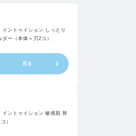
 イントゥイション しっとり
ルダー（本体＋刃2コ）
見る
 イントゥイション 敏感肌 替
３コ）