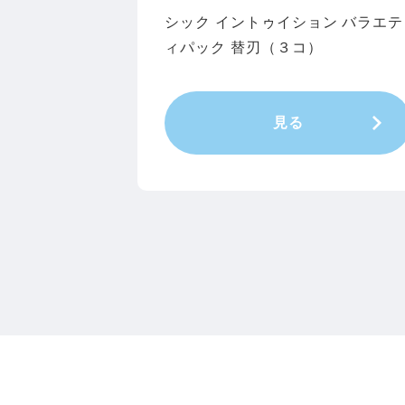
シック イントゥイション バラエテ
ィパック 替刃（３コ）
見る