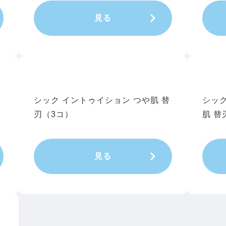
見る
シック イントゥイション つや肌 替
シック
刃（3コ）
肌 替
見る