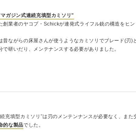
"マガジン式連続充填型カミソリ"
た創業者のヤコブ・Schickが連発式ライフル銃の構造をヒ
は昔ながらの床屋さんが使うようなカミソリでブレード(刃)と
分で研いだり、メンテナンスする必要がありました。
連続充填型カミソリ"は刃のメンテンナンスが必要なく、また
命的な製品
でした。