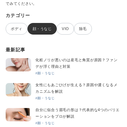
でみてください。
カテゴリー
ボディ
顔・うなじ
VIO
除毛
最新記事
化粧ノリが悪いのは産毛と角質が原因？ファン
デが浮く理由と対策
#顔・うなじ
女性にもあごひげが生える？原因や濃くなるメ
カニズムを解説
#顔・うなじ
自分に似合う眉毛の形は？代表的な4つのバリエ
ーションをプロが解説
#顔・うなじ