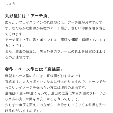
しょう。
丸顔型には「アーチ眉」
柔らかいフェイスラインの丸顔型には、アーチ眉がおすすめで
す。なだらかな曲線が特徴のアーチ眉が、優しい印象を引き出し
てくれます。
アーチ眉を上手に書くポイントは、眉頭を45度～60度くらいにす
ることです。
また、眉山の位置は、黒目外側のフレームの真上を目安に仕上げ
るのが理想です。
卵型・ベース型には「直線眉」
卵型やベース型の方には、直線眉がおすすめです。
直線眉は、大人っぽくハンサムに仕上がりますので、クールでか
っこいいイメージを保ちたい方には理想の眉毛です。
眉頭は60度～80度くらいで、眉山の位置は黒目外側のフレームか
ら目尻の真上の間を目安にすると良いでしょう。
少しずつ角度を変えてみながら、自分がしっくりくる角度を見つ
けるのがおすすめです。