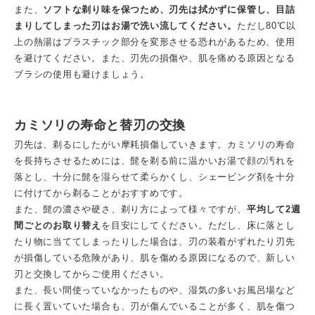
また、
ソフトな剃り味を保つため、刃先は拭かずに保管し、目詰
まりしてしまった刃はお湯で洗い流してください。
ただし
80℃
以
上の熱湯はプラスチック部分を変形させる恐れがあるため、使用
を避けてください。また、刃先の損傷や、肌を痛める原因となる
ブラシの使用も避けましょう。
カミソリの寿命と替刃の交換
刃先は、剃るにしたがい摩耗損傷していきます。カミソリの寿命
を長持ちさせるためには、髭を剃る前に温かいお湯で顔の汚れを
落とし、十分に髭を湿らせて柔らかくし、シェービング剤を十分
に付けてから剃ることがおすすめです。
また、髭の濃さや硬さ、剃り方によって様々ですが、
平均して
2
週
間ごとのお取り替え
を目安にしてください。ただし、床に落とし
たり物に当ててしまったりした場合は、刃の装着がずれたり刃先
が損傷している危険があり、肌を傷める原因になるので、新しい
刃と交換してからご使用ください。
また、長い間使っていなかったものや、湿気の多いお風呂場など
に長く置いていた場合も、刃が傷んでいることが多く、肌を傷つ