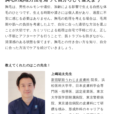
胸毛は、男性ホルモンや遺伝、加齢による影響で生える自然な体
毛のひとつです。生える時期や濃さには個人差があり、過度に不
安に感じる必要はありません。胸毛の処理を考える場合は、毛周
期や肌への負担を考慮した上で、自分に合った適切な方法を選ぶ
ことが大切です。カミソリによる処理は自宅で手軽に行え、正し
い手順とアフターケアを行うことで、肌トラブルを防ぎながら、
清潔感のある状態を保てます。胸毛との付き合い方を知り、自分
に合った方法でケアを続けていきましょう。
教えてくれたのはこの先生！
上嶋祐太先生
新宿駅前うわじま皮膚科
院長。浜
松医科大学卒。日本皮膚科学会専
門医・指導医、認定産業医。東京
大学医学部附属病院、東京警察病
院、東京逓信病院の皮膚科にて研
鑽を積み、形成外科のキャリアを