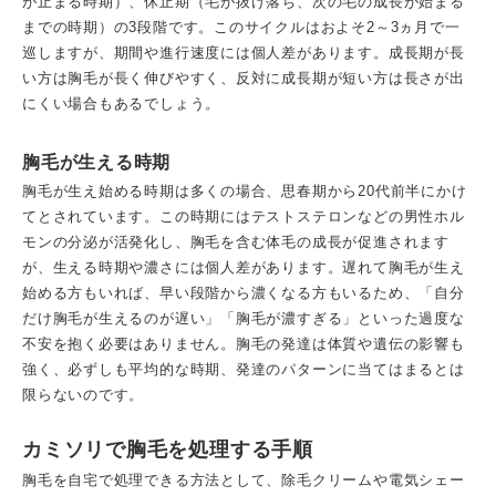
が止まる時期）、休止期（毛が抜け落ち、次の毛の成長が始まる
までの時期）の3段階です。このサイクルはおよそ2～3ヵ月で一
巡しますが、期間や進行速度には個人差があります。成長期が長
い方は胸毛が長く伸びやすく、反対に成長期が短い方は長さが出
にくい場合もあるでしょう。
胸毛が生える時期
胸毛が生え始める時期は多くの場合、思春期から20代前半にかけ
てとされています。この時期にはテストステロンなどの男性ホル
モンの分泌が活発化し、胸毛を含む体毛の成長が促進されます
が、生える時期や濃さには個人差があります。遅れて胸毛が生え
始める方もいれば、早い段階から濃くなる方もいるため、「自分
だけ胸毛が生えるのが遅い」「胸毛が濃すぎる」といった過度な
不安を抱く必要はありません。胸毛の発達は体質や遺伝の影響も
強く、必ずしも平均的な時期、発達のパターンに当てはまるとは
限らないのです。
カミソリで胸毛を処理する手順
胸毛を自宅で処理できる方法として、除毛クリームや電気シェー