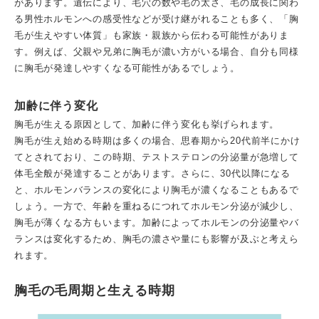
があります。遺伝により、毛穴の数や毛の太さ、毛の成長に関わ
る男性ホルモンへの感受性などが受け継がれることも多く、「胸
毛が生えやすい体質」も家族・親族から伝わる可能性がありま
す。例えば、父親や兄弟に胸毛が濃い方がいる場合、自分も同様
に胸毛が発達しやすくなる可能性があるでしょう。
加齢に伴う変化
胸毛が生える原因として、加齢に伴う変化も挙げられます。
胸毛が生え始める時期は多くの場合、思春期から20代前半にかけ
てとされており、この時期、テストステロンの分泌量が急増して
体毛全般が発達することがあります。さらに、30代以降になる
と、ホルモンバランスの変化により胸毛が濃くなることもあるで
しょう。一方で、年齢を重ねるにつれてホルモン分泌が減少し、
胸毛が薄くなる方もいます。加齢によってホルモンの分泌量やバ
ランスは変化するため、胸毛の濃さや量にも影響が及ぶと考えら
れます。
胸毛の毛周期と生える時期