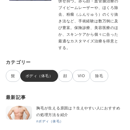
併せ持つ。赤ら顔・血管腫治療の
ブイビームレーザーや、ほくろ除
去、粉瘤（ふんりゅう）のくり抜
き法など、手術経験は数万例に及
び豊富。保険診療、美容医療のほ
か、スキンケアから個々に合った
最適なカスタマイズ治療を得意と
する。
カテゴリー
髭
ボディ（体毛）
顔
VIO
除毛
最新記事
胸毛が生える原因は？生えやすい人におすすめ
の処理方法を紹介
#ボディ（体毛）